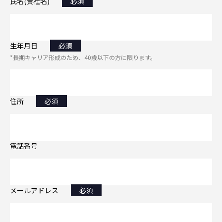
氏名(貴社名)
必須
生年月日
必須
*長期キャリア形成のため、40歳以下の方に限ります。
住所
必須
電話番号
メールアドレス
必須